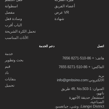
أعضاء الفريق
اسطوانة
عرض VR
مفصل
شهادة
وسادة قفل
الباب أقرب
تحمل الكرة الشريحة
الأثاث المناسب
اتصل
دعم الخدمة
خدمة
هاتف: + 86-510-8271 7656
بحث وتطوير
قيم
الفاكس: + 86-510-8271 7655
ناد
بريد
بنفايات
الالكتروني:
info@gmbsino.com
تحميل
العنوان: 4fl، No.503-1 طريق
نانهو،
استشعار حديقة الأجهزة
الصناعية،
Liangxi District، وشي، جيانغسو،